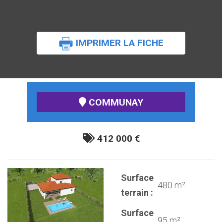
IMPRIMER LA FICHE
COMMUNAY
412 000 €
Surface
480 m²
terrain :
Surface
95 m²