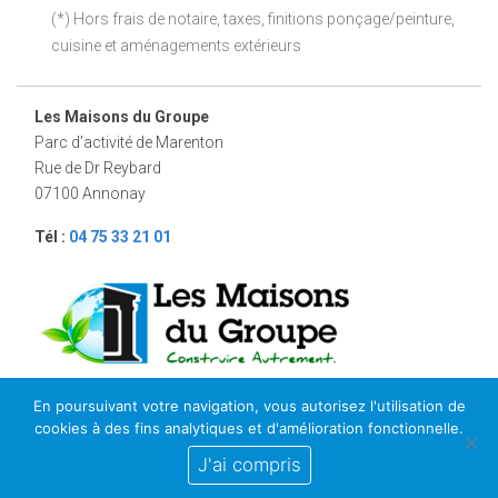
(*) Hors frais de notaire, taxes, finitions ponçage/peinture,
cuisine et aménagements extérieurs
Les Maisons du Groupe
Parc d’activité de Marenton
Rue de Dr Reybard
07100 Annonay
Tél :
04 75 33 21 01
En poursuivant votre navigation, vous autorisez l'utilisation de
Horaires
cookies à des fins analytiques et d'amélioration fonctionnelle.
8h00 -12h00 13h30 -17h30 du lundi au vendredi
et le samedi de 8h30-12h00
J'ai compris