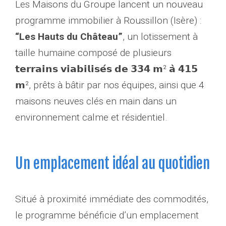
Les Maisons du Groupe lancent un nouveau
programme immobilier à Roussillon (Isère) :
“Les Hauts du Château”
, un lotissement à
taille humaine composé de plusieurs
𝘁𝗲𝗿𝗿𝗮𝗶𝗻𝘀 𝘃𝗶𝗮𝗯𝗶𝗹𝗶𝘀𝗲́𝘀 𝗱𝗲 𝟯𝟯𝟰 𝗺² 𝗮̀ 𝟰𝟭𝟱
𝗺², prêts à bâtir par nos équipes, ainsi que 4
maisons neuves clés en main dans un
environnement calme et résidentiel.
Un emplacement idéal au quotidien
Situé à proximité immédiate des commodités,
le programme bénéficie d’un emplacement