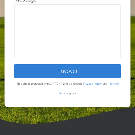
This site is protected by reCAPTCHA and the Google
Privacy Policy
and
Terms of
Service
apply.