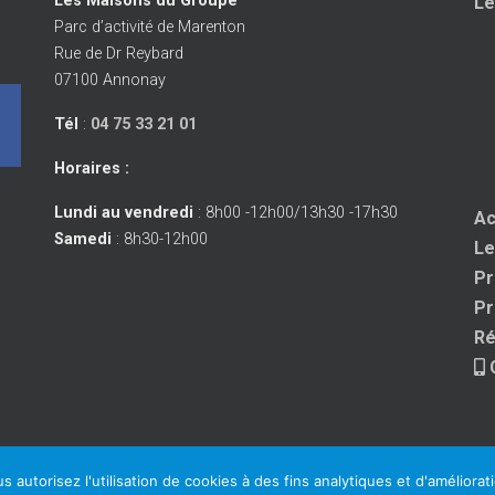
Les Maisons du Groupe
Le
Parc d’activité de Marenton
Rue de Dr Reybard
07100 Annonay
Tél
:
04 75 33 21 01
Horaires :
Lundi au vendredi
: 8h00 -12h00/13h30 -17h30
Ac
Samedi
: 8h30-12h00
Le
Pr
Pr
Ré
 autorisez l'utilisation de cookies à des fins analytiques et d'améliorat
Copyright 2025
Mentions légales
Réalisation :
Exocod