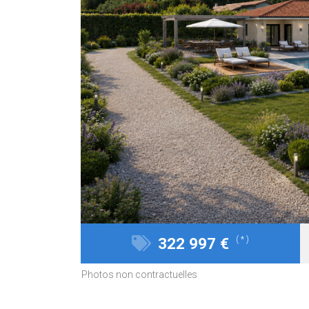
322 997 €
( * )
Photos non contractuelles