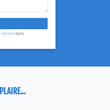
 Service
apply.
LAIRE...