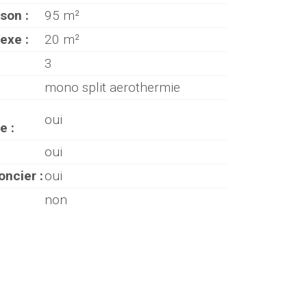
son :
95 m²
exe :
20 m²
3
mono split aerothermie
oui
e :
oui
oncier :
oui
non