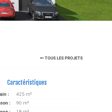
TOUS LES PROJETS
Caractéristiques
ain :
425 m²
son :
90 m²
exe :
18 m²