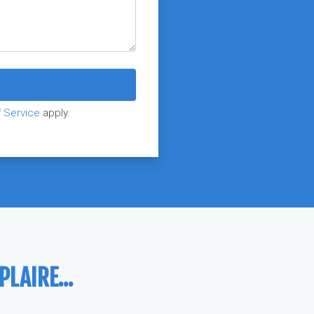
 Service
apply.
LAIRE...