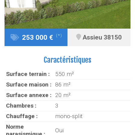
253 000 €
( * )
Assieu 38150
Caractéristiques
Surface terrain :
550 m²
Surface maison :
86 m²
Surface annexe :
20 m²
Chambres :
3
Chauffage :
mono-split
Norme
Oui
parasismique :