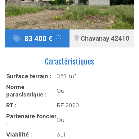
83 400 €
( * )
Chavanay 42410
Caractéristiques
Surface terrain :
351 m²
Norme
Oui
parasismique :
RT :
RE 2020
Partenaire foncier
Oui
:
Viabilité :
oui