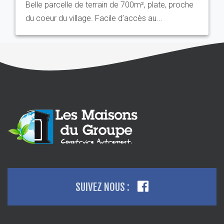
Belle parcelle de terrain de 700m², plate, proche
du coeur du village. Facile d’accès au...
SUIVEZ NOUS :