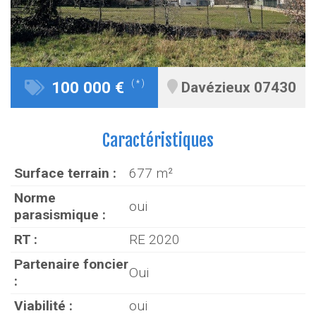
100 000 €
( * )
Davézieux 07430
Caractéristiques
Surface terrain :
677 m²
Norme
oui
parasismique :
RT :
RE 2020
Partenaire foncier
Oui
:
Viabilité :
oui