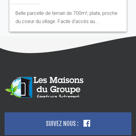
Belle parcelle de terrain de 700m², plate, proche
du coeur du village. Facile d’accès au...
SUIVEZ NOUS :