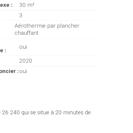
exe :
30 m²
3
Aérothermie par plancher
chauffant
oui
e :
2020
oncier :
oui
6 240 qui se situe à 20 minutes de