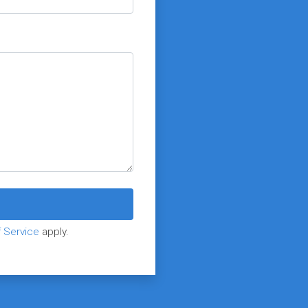
 Service
apply.