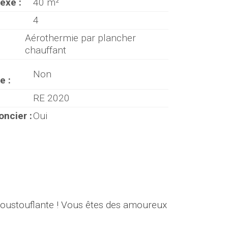
exe :
40 m²
4
Aérothermie par plancher
chauffant
Non
e :
RE 2020
oncier :
Oui
poustouflante ! Vous êtes des amoureux