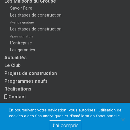
Les Maisons du Groupe
Savoir Faire
Les étapes de construction
Avant signature
Les étapes de construction
Après signature
L’entreprise
Les garanties
Actualités
Le Club
Projets de construction
Programmes neufs
Réalisations
Contact
En poursuivant votre navigation, vous autorisez l'utilisation de
cookies à des fins analytiques et d'amélioration fonctionnelle.
J'ai compris
Copyright 2024
Mentions légales
Réalisation :
Exocod