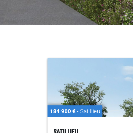
184 900 €
- Satillieu
SATILLIEU